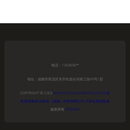
电话：1340858**
地址：成都市双流区东升街道白河路三段49号1层
COPYRIGHT © 2026
WWW.CD-YOUXIANSONG.COM
计算
机系统集成
优鲜送（成都）科技有限公司
计算机系统集成
版权所有
SITEMAP