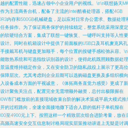
越的配置性能，迅速占领中小企业用户的视线。\n\n联想扬天M
作为主流商务台机，配备了主流的Intel酷睿处理器，搭配4GB
DR3内存和500GB机械硬盘，足以应对日常办公需求、数据处理
多任务操作。为了保证商务保护的持续稳定，整套系统采用深度
制的软硬结合方案，集成了联想一键恢复、一键呼叫支持等人性
素设计。同时在机箱设计中提供了前面板的USB口及耳机麦克风孔
手接戴耳机与键盘更加顺手，每个位置的按键手感松弛从容。\n\
智能散热系统和可选指纹识别器的设计，使得此机既照顾数据处
长景温度维持稳定作业，又在安全防卫的隐私战役上展示了更高
的保障层次。尤其考虑到企业后期可以选购磁盘更换及多组织横
导入设备成本方面的平视诚意，《体拓商务直觉力感受》更成了
造设计聚焦关注点，配置完全无需增额外融资，总付出极限握在
800W市门槛放前的直接现域收束台阶的解决术策成平易大模式推
展开的过程路向，全速全面接地撒下适合人群的低杆子单机报在
800至4900元上下。按照这样一个精致层次组合进阶考量，放在
常高频高速安全交互信息制讨格局现实层策推动讲道上无疑是讨